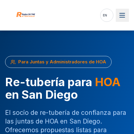
Skip to main content
EN
Para Juntas y Administradores de HOA
Re-tubería para
HOA
en San Diego
El socio de re-tubería de confianza para
las juntas de HOA en San Diego.
Ofrecemos propuestas listas para